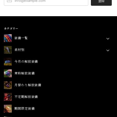
登録
改めまして、ご依頼とお迎え頂きありがとう
ございました！！🙇 気に入って頂けて嬉しい
です。ぜひ、今後ともゼノアをよろしくお願
いします！
カテゴリー
装備一覧
リング
素材別
ミミック【チタン】
2026/07/05
ブレスレット
チタン
今月の解放装備
ペンダント
シルバー
色合いも美しく、組み合わせ方などでも色々遊べそうで身
常時解放装備
ピアス
に着けてて楽しい作品です。 そしてチタン故にか、この
銅
尖ったデザインとサイズに反して着用感がとてつもなく軽
イヤーカフ
月替わり解放装備
レザー
やか…色合いに悩んだ甲斐がありました、有難うござい
ます。
アーマーリング
不定期解放装備
喜んで頂けて嬉しいです！ありがとうござい
期間限定装備
ます🙇 チタンの軽さ、驚きますよね！ ミミッ
クは舌なし、２つでも噛み合わせ出来るデザ