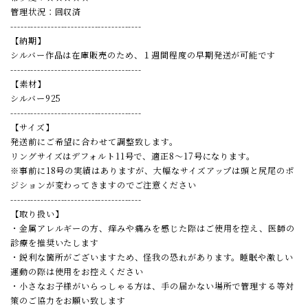
管理状況：回収済
---------------------------------------
【納期】
シルバー作品は在庫販売のため、１週間程度の早期発送が可能です
---------------------------------------
【素材】
シルバー925
---------------------------------------
【サイズ】
発送前にご希望に合わせて調整致します。
リングサイズはデフォルト11号で、適正8〜17号になります。
※事前に18号の実績はありますが、大幅なサイズアップは頭と尻尾のポ
ジションが変わってきますのでご注意ください
---------------------------------------
【取り扱い】
・金属アレルギーの方、痒みや痛みを感じた際はご使用を控え、医師の
診療を推奨いたします
・鋭利な箇所がございますため、怪我の恐れがあります。睡眠や激しい
運動の際は使用をお控えください
・小さなお子様がいらっしゃる方は、手の届かない場所で管理する等対
策のご協力をお願い致します