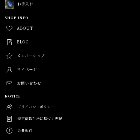
お手入れ
インにしているので、ぜひ気分でお試しくだ
さい！
SHOP INFO
ABOUT
ミミック【チタン】
BLOG
2026/06/05
メンバーシップ
無事届きました。仕上がりもオーダー通りで最高でした。
マイページ
ありがとうございました。
お問い合わせ
この度はオーダー頂きありがとうございまし
た！ ぜひ可愛がって頂けたら嬉しいです🙇
NOTICE
プライバシーポリシー
特定商取引法に基づく表記
ミミック【チタン】
2026/05/21
会員規約