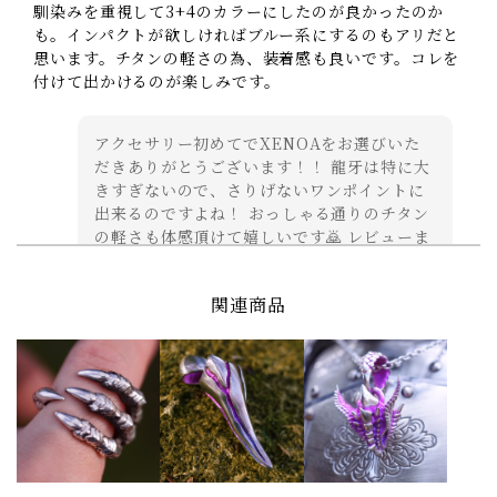
馴染みを重視して3+4のカラーにしたのが良かったのか
も。インパクトが欲しければブルー系にするのもアリだと
思います。チタンの軽さの為、装着感も良いです。コレを
付けて出かけるのが楽しみです。
アクセサリー初めてでXENOAをお選びいた
だきありがとうございます！！ 龍牙は特に大
きすぎないので、さりげないワンポイントに
出来るのですよね！ おっしゃる通りのチタン
の軽さも体感頂けて嬉しいです🙇 レビューま
で、足を運んでくださいましてありがとうご
ざいます！
関連商品
キングミミック【チタン】
2026/08/07
凄くカッコイイです！ いつもお願いする組み合わせとは
また違い、落ち着いた紺色と鮮やかな黄色のコントラスト