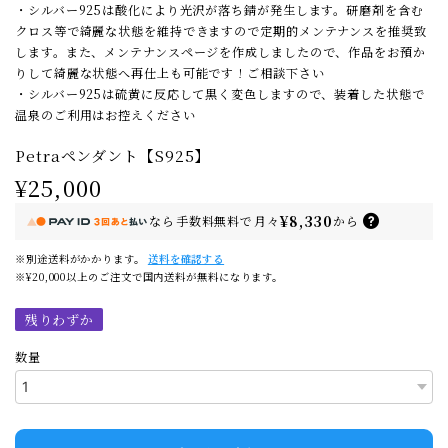
・シルバー925は酸化により光沢が落ち錆が発生します。研磨剤を含む
クロス等で綺麗な状態を維持できますので定期的メンテナンスを推奨致
します。また、メンテナンスページを作成しましたので、作品をお預か
りして綺麗な状態へ再仕上も可能です！ご相談下さい
・シルバー925は硫黄に反応して黒く変色しますので、装着した状態で
温泉のご利用はお控えください
Petraペンダント【S925】
¥25,000
¥8,330
なら
手数料無料で
月々
から
※別途送料がかかります。
送料を確認する
※¥20,000以上のご注文で国内送料が無料になります。
残りわずか
数量