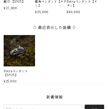
龍爪 【S925】
龍角ペンダント【チタ
Petraペンダント【チ
がとても素敵で、メリハリのある組み合わせをお願いしま
ン】
タン】
¥27,000
した。 ほかの子達と一緒に色々な所へお出かけさせてい
¥35,000
¥40,000
ただきます！ ありがとうございました！
♢ 最近表示した装備 ♢
いつもありがとうございます！！ 沢山の子達
を仲間にお迎え頂けて、とても嬉しいです！
キングミミック、過去作ってきた作品で一番
育成に時間がかかる力作でしたので、お声聞
けて光栄です！ ぜひお楽しみ下さい🙇
ミミック【チタン】
Petraペンダント
【S925】
2026/07/06
¥25,000
サイズ感等の不安がありましたがとても親切に教えて頂き
安心して注文出来ました。ミミックリングはボリュームが
新着情報
あり、何度も眺めてしまいます。また機会があればよろし
くお願いします。