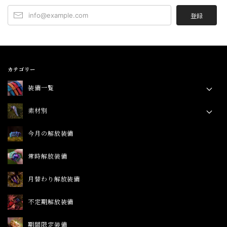
登録
カテゴリー
装備一覧
リング
素材別
ブレスレット
チタン
今月の解放装備
ペンダント
シルバー
常時解放装備
ピアス
銅
イヤーカフ
月替わり解放装備
レザー
アーマーリング
不定期解放装備
期間限定装備