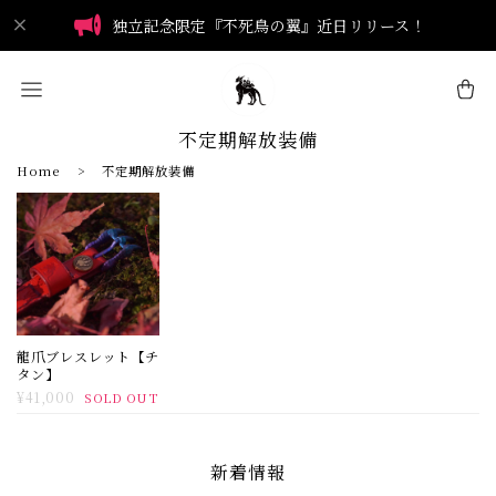
独立記念限定『不死鳥の翼』近日リリース！
不定期解放装備
Home
不定期解放装備
龍爪ブレスレット【チ
タン】
¥41,000
SOLD OUT
新着情報